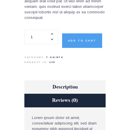
aliquam erat volut pat. Ut wisi enim ad minim
veniam, quis nostrud exerci tation ullamcorper
suscipit lobortis nisl ut aliquip ex ea commodo
consequat.
ADD TO CART
CATEGORY:
T-SHIRTS
PRODUCT ID:
235
Description
Reviews (0)
Lorem ipsum dolor sit amet,
consectetuer adipiscing elit, sed diam
nonummy nibh euismod tincidunt ut