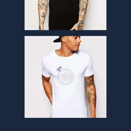
ADD TO CART
ECOLOGY
White T-Shirt
$
24
.
00
ADD TO CART