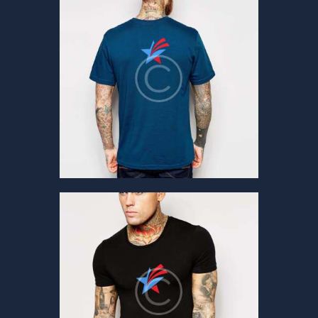
PEOPLE
Back Logo Shirt
$
22
.
00
ADD TO CART
RIGHTS
Black T-Shirt
$
25
.
00