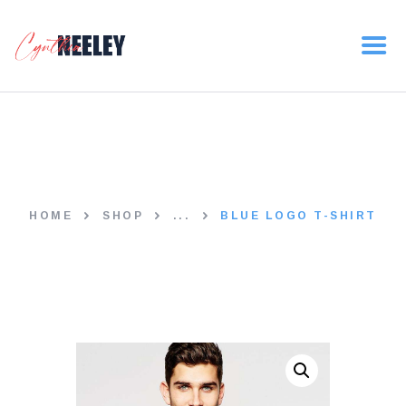
HOME
ABOUT
NEWS
Blue Logo T-Shirt
VOLUNTEER
DONATE
HOME
SHOP
...
BLUE LOGO T-SHIRT
CONTACT